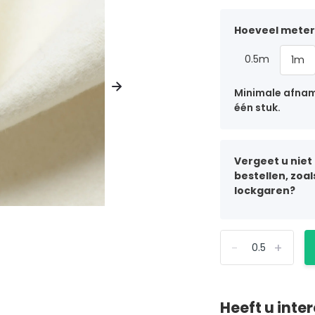
Hoeveel meter 
0.5m
1m
Minimale afname
één stuk.
Vergeet u niet
bestellen, zoa
lockgaren?
-
+
Heeft u inte