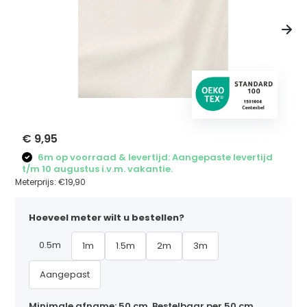
€ 9,95
6m op voorraad & levertijd: Aangepaste levertijd
t/m 10 augustus i.v.m. vakantie.
Meterprijs:
€19,90
Hoeveel meter wilt u bestellen?
0.5m
1m
1.5m
2m
3m
Aangepast
Minimale afname: 50 cm. Bestelbaar per 50 cm,