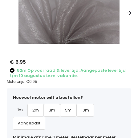
€ 6,95
52m Op voorraad & levertijd: Aangepaste levertijd
t/m 10 augustus i.v.m. vakantie.
Meterprijs:
€6,95
Hoeveel meter wilt u bestellen?
1m
2m
3m
5m
10m
Aangepast
Minimale afname: 1 meter. Bestelbaar per meter,