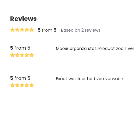
Reviews
5
5
from
Based on 2 reviews
5
from 5
Mooie organza stof. Product zoals v
5
from 5
Exact wat ik er had van verwacht