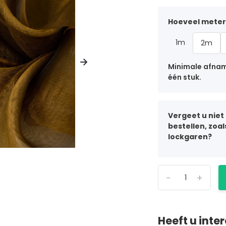
Hoeveel meter 
1m
2m
Minimale afname
één stuk.
Vergeet u niet
bestellen, zoa
lockgaren?
-
+
Heeft u inte