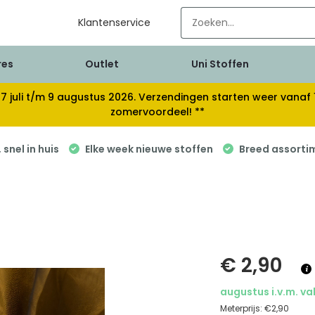
Klantenservice
res
Outlet
Uni Stoffen
van 17 juli t/m 9 augustus 2026. Verzendingen starten weer van
zomervoordeel! **
snel in huis
Elke week nieuwe stoffen
Breed assorti
€ 2,90
augustus i.v.m. va
Meterprijs:
€2,90