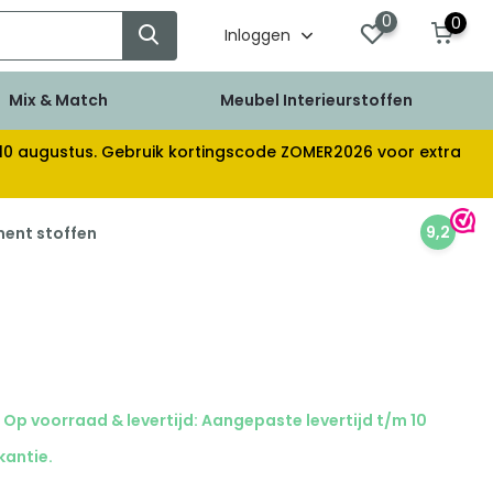
0
0
Inloggen
Mix & Match
Meubel Interieurstoffen
af 10 augustus. Gebruik kortingscode ZOMER2026 voor extra
9,2
ment stoffen
Op voorraad & levertijd: Aangepaste levertijd t/m 10
kantie.