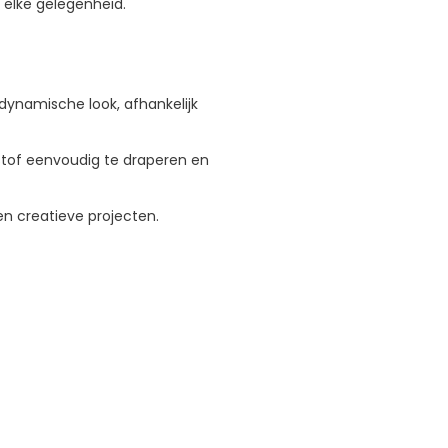
 elke gelegenheid.
dynamische look, afhankelijk
 stof eenvoudig te draperen en
 en creatieve projecten.