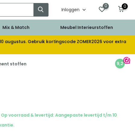
0
0
Inloggen
Mix & Match
Meubel Interieurstoffen
af 10 augustus. Gebruik kortingscode ZOMER2026 voor extra
9,2
ment stoffen
Op voorraad & levertijd: Aangepaste levertijd t/m 10
kantie.