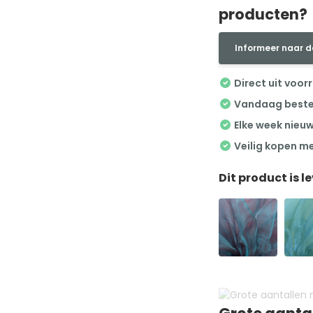
producten?
Informeer naar d
Direct uit voor
Vandaag besteld
Elke week nieu
Veilig kopen m
Dit product is l