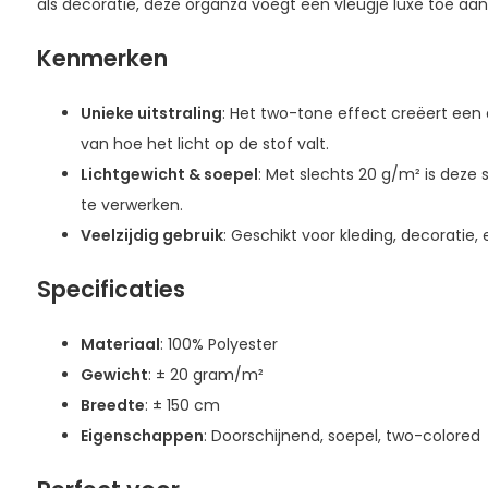
als decoratie, deze organza voegt een vleugje luxe toe aan
Kenmerken
Unieke uitstraling
: Het two-tone effect creëert een 
van hoe het licht op de stof valt.
Lichtgewicht & soepel
: Met slechts 20 g/m² is deze
te verwerken.
Veelzijdig gebruik
: Geschikt voor kleding, decoratie,
Specificaties
Materiaal
: 100% Polyester
Gewicht
: ± 20 gram/m²
Breedte
: ± 150 cm
Eigenschappen
: Doorschijnend, soepel, two-colored