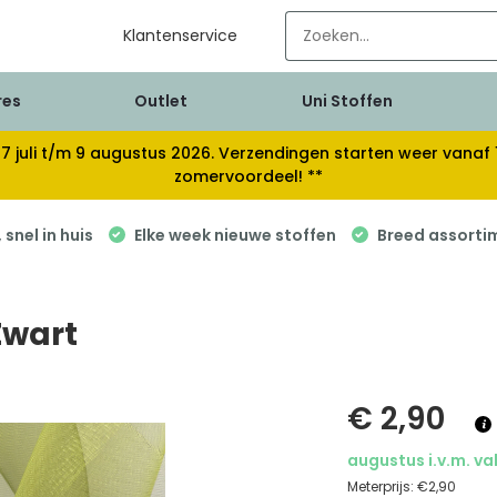
Klantenservice
res
Outlet
Uni Stoffen
van 17 juli t/m 9 augustus 2026. Verzendingen starten weer van
zomervoordeel! **
snel in huis
Elke week nieuwe stoffen
Breed assorti
Zwart
€ 2,90
augustus i.v.m. va
Meterprijs:
€2,90