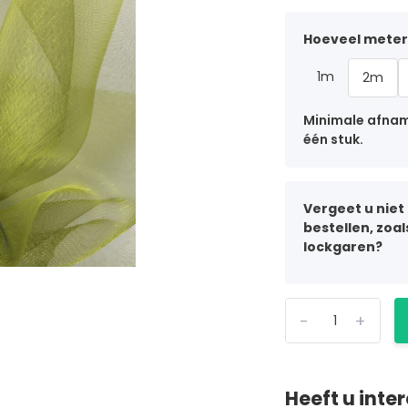
Hoeveel meter 
1m
2m
Minimale afname
één stuk.
Vergeet u niet
bestellen, zoa
lockgaren?
-
+
Heeft u inte