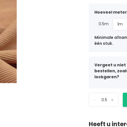
Hoeveel meter 
0.5m
1m
Minimale afname
één stuk.
Vergeet u niet
bestellen, zoa
lockgaren?
-
+
Heeft u inte