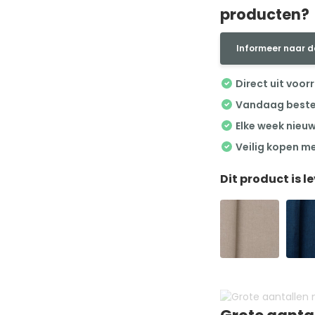
producten?
Informeer naar d
Direct uit voor
Vandaag besteld
Elke week nieu
Veilig kopen m
Dit product is l