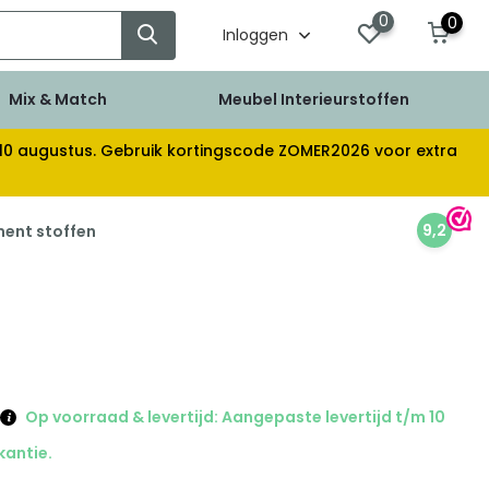
0
0
Inloggen
Mix & Match
Meubel Interieurstoffen
af 10 augustus. Gebruik kortingscode ZOMER2026 voor extra
9,2
ment stoffen
Op voorraad & levertijd: Aangepaste levertijd t/m 10
kantie.