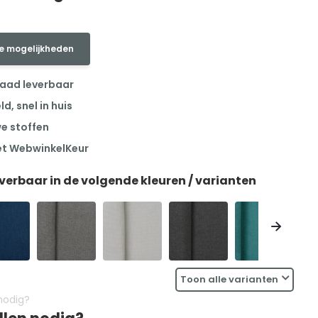
e mogelijkheden
raad leverbaar
, snel in huis
we stoffen
et WebwinkelKeur
everbaar in de volgende kleuren / varianten
Toon alle varianten