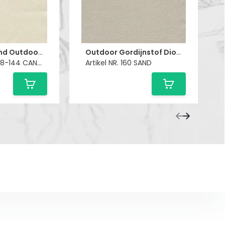
Waterafstotend Outdoor Canvas Naturel
Outdoor Gordijnstof Diodes Sand
Artikel NR. CRA78-144 CANVAS
Artikel NR. 160 SAND