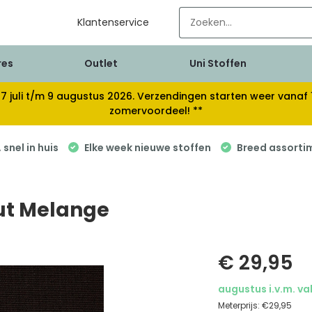
Klantenservice
res
Outlet
Uni Stoffen
van 17 juli t/m 9 augustus 2026. Verzendingen starten weer van
zomervoordeel! **
snel in huis
Elke week nieuwe stoffen
Breed assorti
ut Melange
€ 29,95
augustus i.v.m. va
Meterprijs:
€29,95