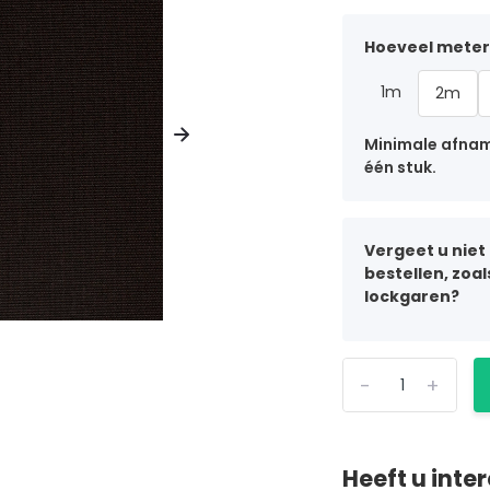
Hoeveel meter 
1m
2m
Minimale afname
één stuk.
Vergeet u niet
bestellen, zoa
lockgaren?
-
+
Heeft u inte