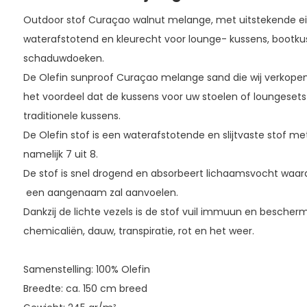
Outdoor stof Curaçao walnut melange, met uitstekende e
waterafstotend en kleurecht voor lounge- kussens, bootkus
schaduwdoeken.
De Olefin sunproof Curaçao melange sand die wij verkope
het voordeel dat de kussens voor uw stoelen of loungeset
traditionele kussens.
De Olefin stof is een waterafstotende en slijtvaste stof m
namelijk 7 uit 8.
De stof is snel drogend en absorbeert lichaamsvocht waar
een aangenaam zal aanvoelen.
Dankzij de lichte vezels is de stof vuil immuun en bescher
chemicaliën, dauw, transpiratie, rot en het weer.
Samenstelling: 100% Olefin
Breedte: ca. 150 cm breed