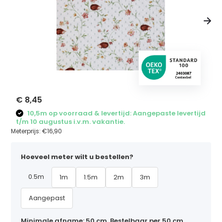
€ 8,45
10,5m op voorraad & levertijd: Aangepaste levertijd
t/m 10 augustus i.v.m. vakantie.
Meterprijs:
€16,90
Hoeveel meter wilt u bestellen?
0.5m
1m
1.5m
2m
3m
Aangepast
Minimale afname: 50 cm. Bestelbaar per 50 cm,