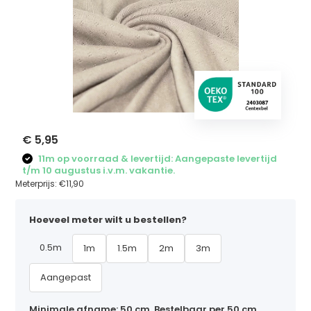
€ 5,95
11m op voorraad & levertijd: Aangepaste levertijd
t/m 10 augustus i.v.m. vakantie.
Meterprijs:
€11,90
Hoeveel meter wilt u bestellen?
0.5m
1m
1.5m
2m
3m
Aangepast
Minimale afname: 50 cm. Bestelbaar per 50 cm,