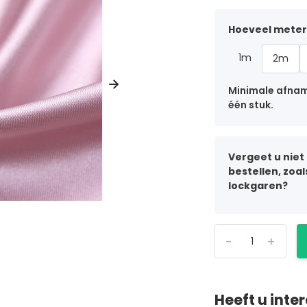
Hoeveel meter 
1m
2m
Minimale afname
één stuk.
Vergeet u niet
bestellen, zoa
lockgaren?
-
+
Heeft u inte