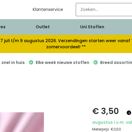
Klantenservice
res
Outlet
Uni Stoffen
van 17 juli t/m 9 augustus 2026. Verzendingen starten weer van
zomervoordeel! **
snel in huis
Elke week nieuwe stoffen
Breed assorti
€ 3,50
augustus i.v.m. va
Meterprijs:
€3,50