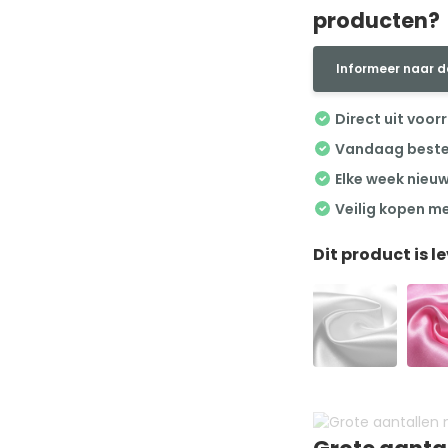
producten?
Informeer naar d
Direct uit voor
Vandaag besteld
Elke week nieu
Veilig kopen m
Dit product is l