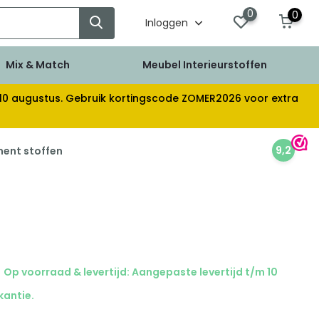
0
0
Inloggen
Mix & Match
Meubel Interieurstoffen
af 10 augustus. Gebruik kortingscode ZOMER2026 voor extra
9,2
ment stoffen
Op voorraad & levertijd: Aangepaste levertijd t/m 10
kantie.