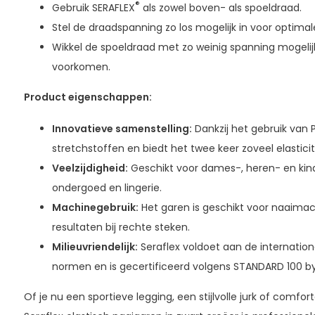
®
Gebruik SERAFLEX
als zowel boven- als spoeldraad.
Stel de draadspanning zo los mogelijk in voor optimale 
Wikkel de spoeldraad met zo weinig spanning mogeli
voorkomen.
Product eigenschappen:
Innovatieve samenstelling:
Dankzij het gebruik van 
stretchstoffen en biedt het twee keer zoveel elasticit
Veelzijdigheid:
Geschikt voor dames-, heren- en kinde
ondergoed en lingerie.
Machinegebruik:
Het garen is geschikt voor naaimac
resultaten bij rechte steken.
Milieuvriendelijk:
Seraflex voldoet aan de internatio
normen en is gecertificeerd volgens STANDARD 100 b
Of je nu een sportieve legging, een stijlvolle jurk of comfo