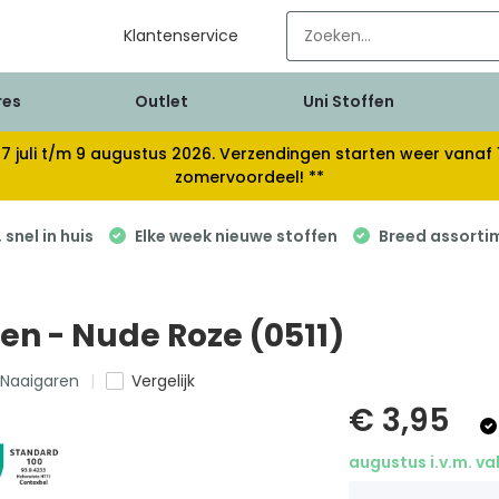
Klantenservice
res
Outlet
Uni Stoffen
van 17 juli t/m 9 augustus 2026. Verzendingen starten weer van
zomervoordeel! **
snel in huis
Elke week nieuwe stoffen
Breed assorti
en - Nude Roze (0511)
s Naaigaren
Vergelijk
€ 3,95
augustus i.v.m. va