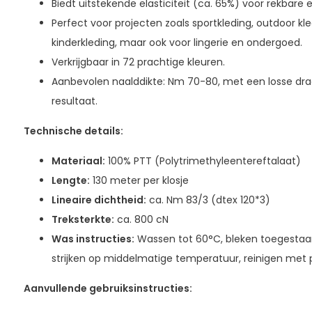
Biedt uitstekende elasticiteit (ca. 65%) voor rekbar
Perfect voor projecten zoals sportkleding, outdoor k
kinderkleding, maar ook voor lingerie en ondergoed.
Verkrijgbaar in 72 prachtige kleuren.
Aanbevolen naalddikte: Nm 70-80, met een losse dr
resultaat.
Technische details:
Materiaal:
100% PTT (Polytrimethyleentereftalaat)
Lengte:
130 meter per klosje
Lineaire dichtheid:
ca. Nm 83/3 (dtex 120*3)
Treksterkte:
ca. 800 cN
Was instructies:
Wassen tot 60°C, bleken toegestaa
strijken op middelmatige temperatuur, reinigen met 
Aanvullende gebruiksinstructies: