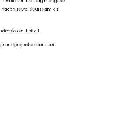
le resultaten die lang meegaan.
 je naden zowel duurzaam als
imale elasticiteit.
g je naaiprojecten naar een