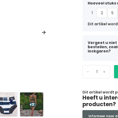
Hoeveel stuks w
1
2
5
Dit artikel word
Vergeet u niet
bestellen, zoa
lockgaren?
-
+
Dit artikel wordt 
Heeft u inte
producten?
+3
Informeer naar d