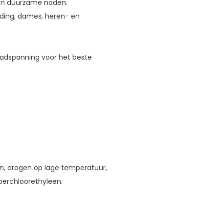
e en duurzame naden.
leding, dames, heren- en
aadspanning voor het beste
n, drogen op lage temperatuur,
perchloorethyleen.