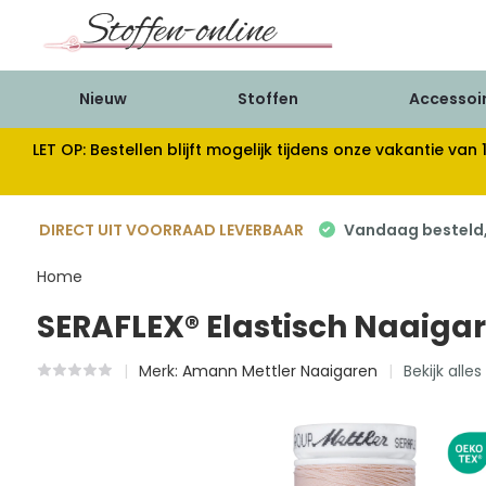
Nieuw
Stoffen
Accessoi
LET OP: Bestellen blijft mogelijk tijdens onze vakantie 
DIRECT UIT VOORRAAD LEVERBAAR
Vandaag besteld, 
Home
SERAFLEX® Elastisch Naaigar
Merk:
Amann Mettler Naaigaren
Bekijk alle