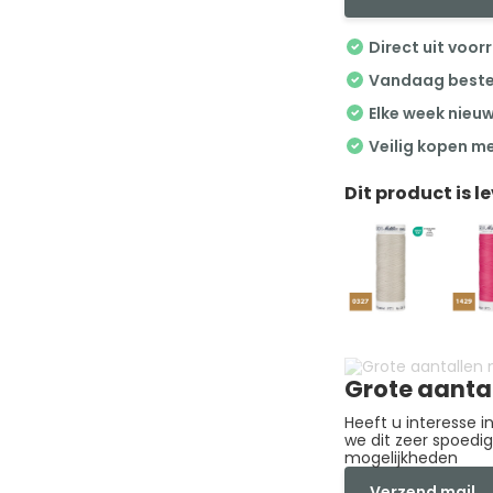
Direct uit voor
Vandaag besteld
Elke week nieu
Veilig kopen m
Dit product is l
Grote aanta
Heeft u interesse 
we dit zeer spoedi
mogelijkheden
Verzend mail