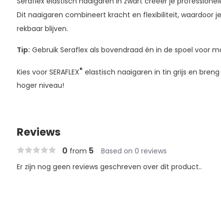
Seraflex elastisch naaigaren in zwart creëer je professione
Dit naaigaren combineert kracht en flexibiliteit, waardoor
rekbaar blijven.
Tip:
Gebruik Seraflex als bovendraad én in de spoel voor max
®
Kies voor SERAFLEX
elastisch naaigaren in tin grijs en bren
hoger niveau!
Reviews
0
5
from
Based on 0 reviews
Er zijn nog geen reviews geschreven over dit product..