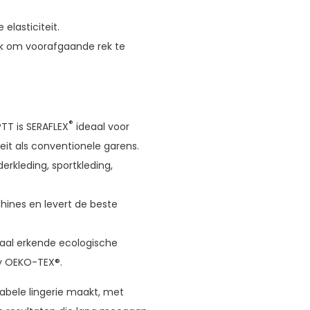
elasticiteit.
jk om voorafgaande rek te
®
PTT is SERAFLEX
ideaal voor
eit als conventionele garens.
rkleding, sportkleding,
hines en levert de beste
naal erkende ecologische
y OEKO-TEX®.
rtabele lingerie maakt, met