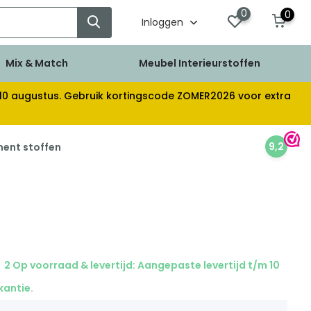
0
0
Inloggen
Mix & Match
Meubel Interieurstoffen
af 10 augustus. Gebruik kortingscode ZOMER2026 voor extra
9,2
ment stoffen
2 Op voorraad & levertijd: Aangepaste levertijd t/m 10
kantie.