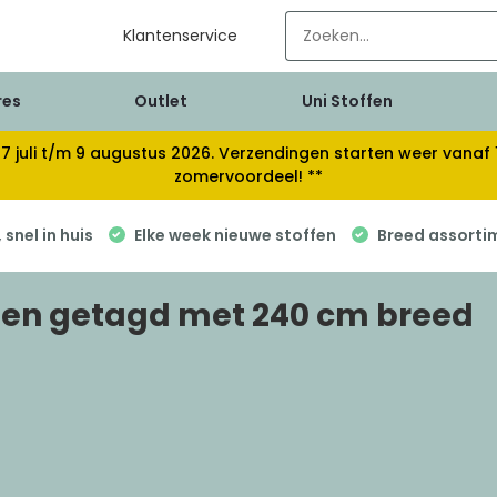
Klantenservice
res
Outlet
Uni Stoffen
van 17 juli t/m 9 augustus 2026. Verzendingen starten weer van
zomervoordeel! **
snel in huis
Elke week nieuwe stoffen
Breed assorti
en getagd met 240 cm breed