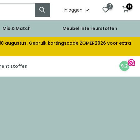
0
0
Inloggen
Mix & Match
Meubel Interieurstoffen
af 10 augustus. Gebruik kortingscode ZOMER2026 voor extra
9,2
ment stoffen