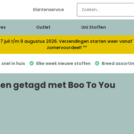
Klantenservice
res
Outlet
Uni Stoffen
van 17 juli t/m 9 augustus 2026. Verzendingen starten weer van
zomervoordeel! **
snel in huis
Elke week nieuwe stoffen
Breed assorti
en getagd met Boo To You