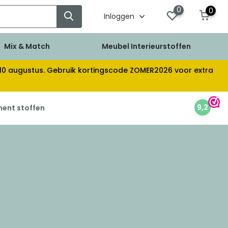
0
0
Inloggen
Mix & Match
Meubel Interieurstoffen
af 10 augustus. Gebruik kortingscode ZOMER2026 voor extra
9,2
ment stoffen