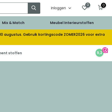
0
0
Inloggen
Mix & Match
Meubel Interieurstoffen
af 10 augustus. Gebruik kortingscode ZOMER2026 voor extra
9,2
ment stoffen