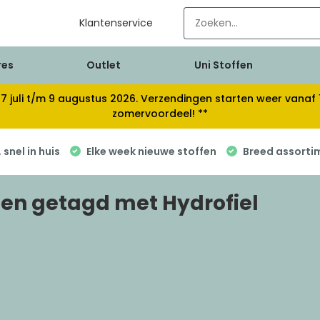
Klantenservice
res
Outlet
Uni Stoffen
van 17 juli t/m 9 augustus 2026. Verzendingen starten weer van
zomervoordeel! **
snel in huis
Elke week nieuwe stoffen
Breed assorti
en getagd met Hydrofiel