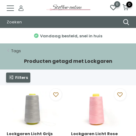
0
0
 besteld, snel in huis
Elke week
Tags
Producten getagd met Lockgaren
Filters
Lockgaren Licht Grijs
Lockgaren Licht Rose