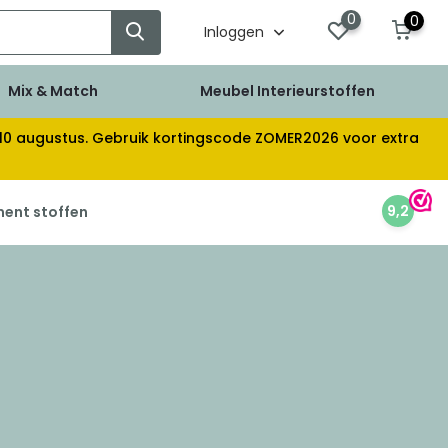
0
0
Inloggen
Mix & Match
Meubel Interieurstoffen
af 10 augustus. Gebruik kortingscode ZOMER2026 voor extra
9,2
ment stoffen