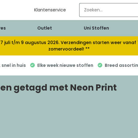
Klantenservice
res
Outlet
Uni Stoffen
van 17 juli t/m 9 augustus 2026. Verzendingen starten weer van
zomervoordeel! **
snel in huis
Elke week nieuwe stoffen
Breed assorti
en getagd met Neon Print