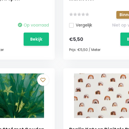
Binn
Op voorraad
Vergelijk
Niet op
€5,50
Bekijk
er
Prijs:
€5,50
/
Meter