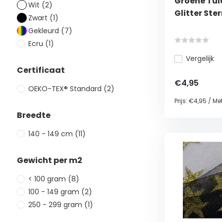
Groene Tul
Wit
(2)
Glitter Ste
Zwart
(1)
Gekleurd
(7)
Ecru
(1)
Vergelijk
Certificaat
€4,95
OEKO-TEX® Standard
(2)
Prijs:
€4,95
/
Met
Breedte
140 - 149 cm
(11)
Gewicht per m2
< 100 gram
(8)
100 - 149 gram
(2)
250 - 299 gram
(1)