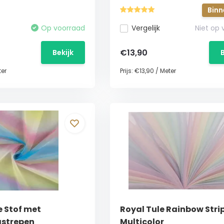
Binn
Op voorraad
Vergelijk
Niet op
€13,90
Bekijk
er
Prijs:
€13,90
/
Meter
e Stof met
Royal Tule Rainbow Strip
strepen
Multicolor