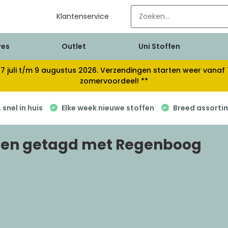
Klantenservice
res
Outlet
Uni Stoffen
van 17 juli t/m 9 augustus 2026. Verzendingen starten weer van
zomervoordeel! **
snel in huis
Elke week nieuwe stoffen
Breed assorti
ten getagd met Regenboog