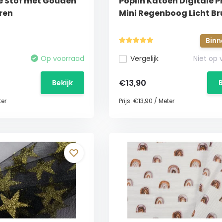
e Stof met Gouden
Poplin Katoen Digitale Pr
rren
Mini Regenboog Licht Br
Binn
Op voorraad
Vergelijk
Niet op
€13,90
Bekijk
er
Prijs:
€13,90
/
Meter