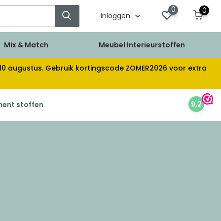
0
0
Inloggen
Mix & Match
Meubel Interieurstoffen
af 10 augustus. Gebruik kortingscode ZOMER2026 voor extra
9,2
ment stoffen