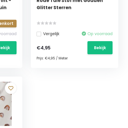
int -
Rode Tule Stof met Gouden
uin
Glitter Sterren
enkort
 voorraad
Vergelijk
Op voorraad
€4,95
Bekijk
Bekijk
Prijs:
€4,95
/
Meter