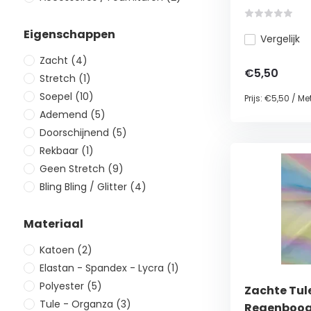
Eigenschappen
Vergelijk
Zacht
(4)
€5,50
Stretch
(1)
Soepel
(10)
Prijs:
€5,50
/
Met
Ademend
(5)
Doorschijnend
(5)
Rekbaar
(1)
Geen Stretch
(9)
Bling Bling / Glitter
(4)
Materiaal
Katoen
(2)
Elastan - Spandex - Lycra
(1)
Polyester
(5)
Zachte Tul
Tule - Organza
(3)
Regenboog