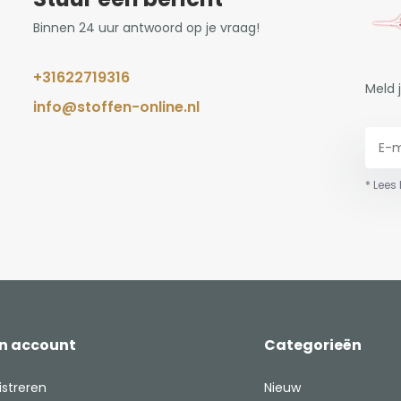
Binnen 24 uur antwoord op je vraag!
+31622719316
Meld 
info@stoffen-online.nl
* Lees
jn account
Categorieën
istreren
Nieuw