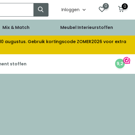
0
0
Inloggen
Mix & Match
Meubel Interieurstoffen
af 10 augustus. Gebruik kortingscode ZOMER2026 voor extra
9,2
ment stoffen