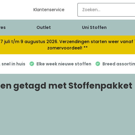
Klantenservice
res
Outlet
Uni Stoffen
van 17 juli t/m 9 augustus 2026. Verzendingen starten weer van
zomervoordeel! **
snel in huis
Elke week nieuwe stoffen
Breed assorti
en getagd met Stoffenpakket