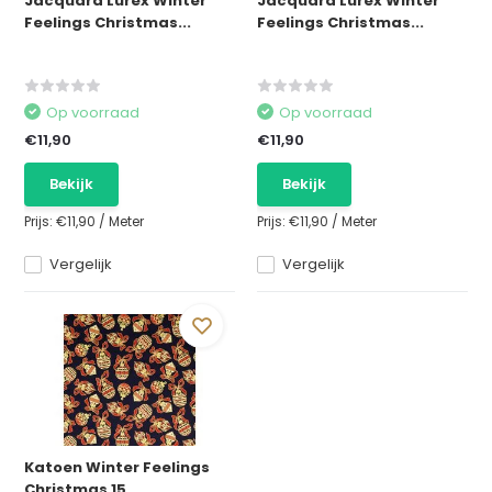
Jacquard Lurex Winter
Jacquard Lurex Winter
Feelings Christmas...
Feelings Christmas...
Op voorraad
Op voorraad
€11,90
€11,90
Bekijk
Bekijk
Prijs:
€11,90
/
Meter
Prijs:
€11,90
/
Meter
Vergelijk
Vergelijk
Katoen Winter Feelings
Christmas 15