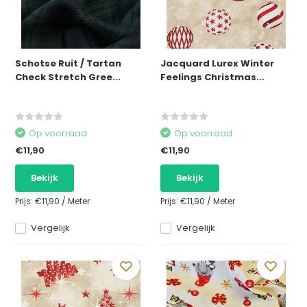
Schotse Ruit / Tartan
Jacquard Lurex Winter
Check Stretch Gree...
Feelings Christmas...
Op voorraad
Op voorraad
€11,90
€11,90
Bekijk
Bekijk
Prijs:
€11,90
/
Meter
Prijs:
€11,90
/
Meter
Vergelijk
Vergelijk