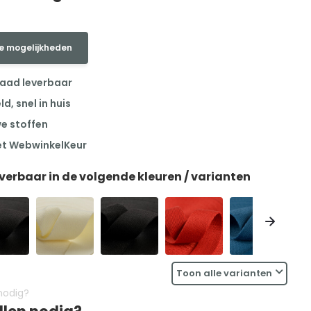
e mogelijkheden
raad leverbaar
, snel in huis
we stoffen
et WebwinkelKeur
everbaar in de volgende kleuren / varianten
Toon alle varianten