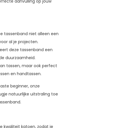
rfecte aanvulling op jouw
e tassenband niet alleen een
oor al je projecten.
eert deze tassenband een
ende duurzaamheid.
van tassen, maar ook perfect
assen en handtassen.
iaste beginner, onze
e natuurlijke uitstraling toe
tassenband.
kwaliteit katoen, zodat je