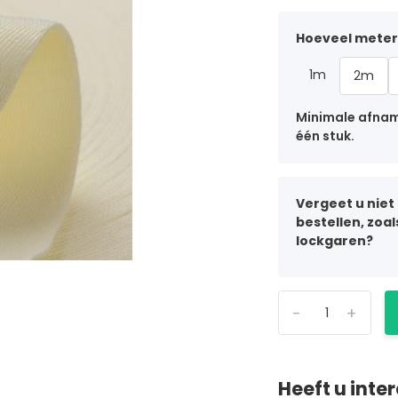
Hoeveel meter 
1m
2m
Minimale afname
één stuk.
Vergeet u niet
bestellen, zoa
lockgaren?
-
+
Heeft u inte