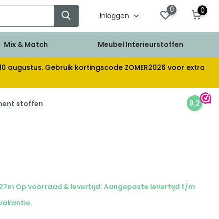
0
0
Inloggen
Mix & Match
Meubel Interieurstoffen
af 10 augustus. Gebruik kortingscode ZOMER2026 voor extra
9,2
ment stoffen
27m Op voorraad & levertijd: Aangepaste levertijd t/m
 vakantie.