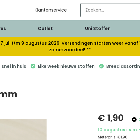
Klantenservice
res
Outlet
Uni Stoffen
van 17 juli t/m 9 augustus 2026. Verzendingen starten weer van
zomervoordeel! **
snel in huis
Elke week nieuwe stoffen
Breed assorti
40mm
€ 1,90
10 augustus i.v.m.
Meterprijs:
€1,90