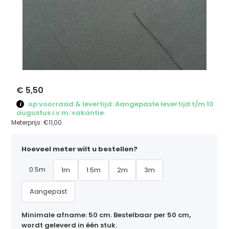
€ 5,50
op voorraad & levertijd: Aangepaste levertijd t/m 10
augustus i.v.m. vakantie.
Meterprijs:
€11,00
Hoeveel meter wilt u bestellen?
0.5m
1m
1.5m
2m
3m
Aangepast
Minimale afname: 50 cm. Bestelbaar per 50 cm,
wordt geleverd in één stuk.