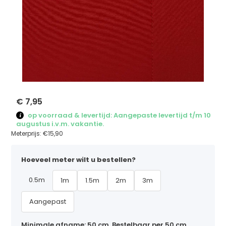
€ 7,95
op voorraad & levertijd: Aangepaste levertijd t/m 10
augustus i.v.m. vakantie.
Meterprijs:
€15,90
Hoeveel meter wilt u bestellen?
0.5m
1m
1.5m
2m
3m
Aangepast
Minimale afname: 50 cm. Bestelbaar per 50 cm,