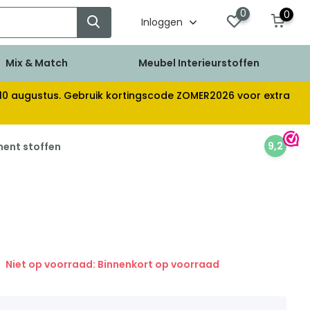
0
0
Inloggen
Mix & Match
Meubel Interieurstoffen
af 10 augustus. Gebruik kortingscode ZOMER2026 voor extra
9,2
ment stoffen
Niet op voorraad: Binnenkort op voorraad