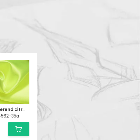
Satijn fluorescerend citroen geel
G4562-35a