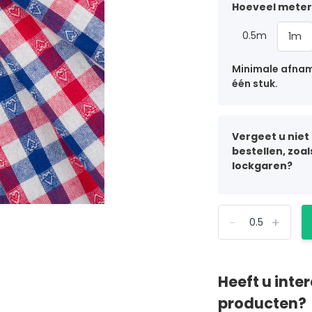
Hoeveel meter 
0.5m
1m
Minimale afname
één stuk.
Vergeet u niet
bestellen, zoa
lockgaren?
-
+
Heeft u inte
producten?