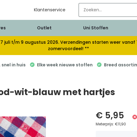
Klantenservice
res
Outlet
Uni Stoffen
van 17 juli t/m 9 augustus 2026. Verzendingen starten weer van
zomervoordeel! **
snel in huis
Elke week nieuwe stoffen
Breed assorti
rood-wit-blauw met hartjes
€ 5,95
Meterprijs:
€11,90