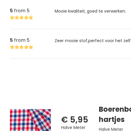
5
from 5
Mooie kwaliteit, goed te verwerken.
5
from 5
Zeer mooie stof,perfect voor het ze
Boerenbo
€ 5,95
hartjes
Halve Meter
Halve Meter