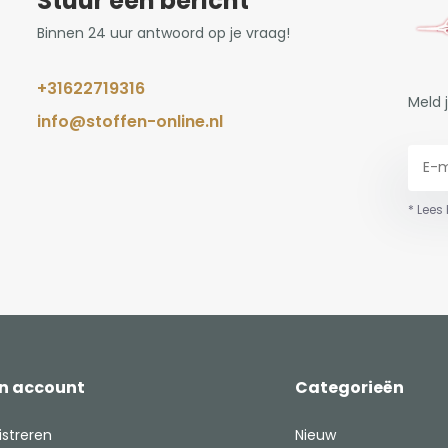
Stuur een bericht
Binnen 24 uur antwoord op je vraag!
+31622719316
Meld 
info@stoffen-online.nl
* Lees
jn account
Categorieën
istreren
Nieuw