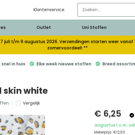
Klantenservice
res
Outlet
Uni Stoffen
van 17 juli t/m 9 augustus 2026. Verzendingen starten weer van
zomervoordeel! **
snel in huis
Elke week nieuwe stoffen
Breed assorti
 skin white
offen
Vergelijk
€ 6,25
augustus i.v.m. va
Meterprijs:
€12,50