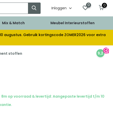
0
0
Inloggen
Mix & Match
Meubel Interieurstoffen
af 10 augustus. Gebruik kortingscode ZOMER2026 voor extra
9,2
ment stoffen
8m op voorraad & levertijd: Aangepaste levertijd t/m 10
kantie.