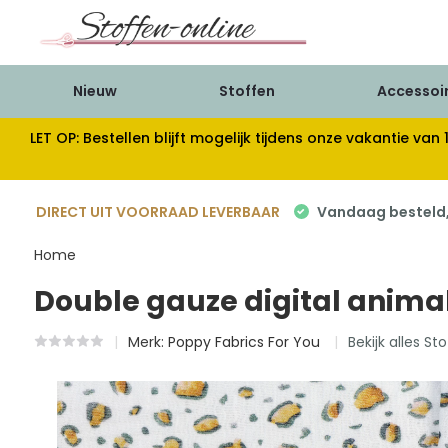
Nieuw
Stoffen
Accessoi
LET OP: Bestellen blijft mogelijk tijdens onze vakantie 
DIRECT UIT VOORRAAD LEVERBAAR
Vandaag besteld, 
Home
Double gauze digital animal
Merk:
Poppy Fabrics For You
Bekijk alles St