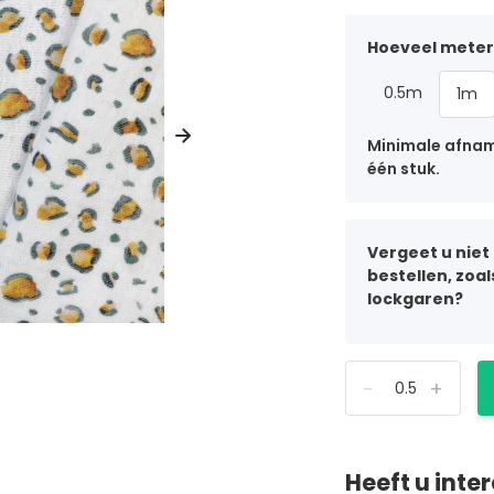
Hoeveel meter 
0.5m
1m
Minimale afname
één stuk.
Vergeet u niet
bestellen, zoa
lockgaren?
-
+
Heeft u inte