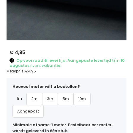
€ 4,95
Op voorraad & levertijd: Aangepaste levertijd t/m 10
augustus i.v.m. vakantie.
Meterprijs:
€4,95
Hoeveel meter wilt u bestellen?
1m
2m
3m
5m
10m
Aangepast
Minimale afname: 1 meter. Bestelbaar per meter,
wordt geleverd in één stuk.