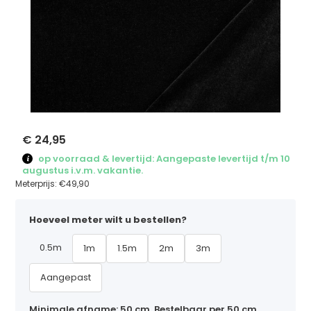
€ 24,95
op voorraad & levertijd: Aangepaste levertijd t/m 10
augustus i.v.m. vakantie.
Meterprijs:
€49,90
Hoeveel meter wilt u bestellen?
0.5m
1m
1.5m
2m
3m
Aangepast
Minimale afname: 50 cm. Bestelbaar per 50 cm,