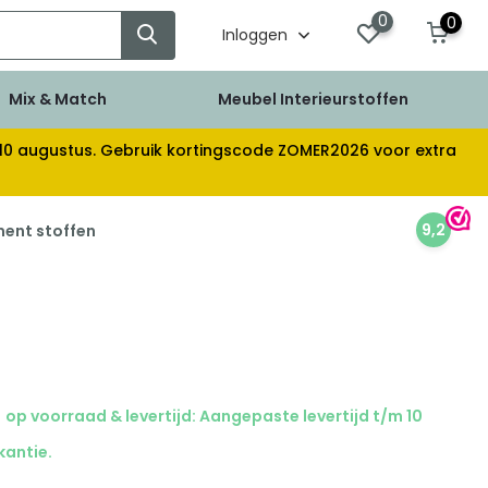
0
0
Inloggen
Mix & Match
Meubel Interieurstoffen
af 10 augustus. Gebruik kortingscode ZOMER2026 voor extra
9,2
ment stoffen
op voorraad & levertijd: Aangepaste levertijd t/m 10
kantie.