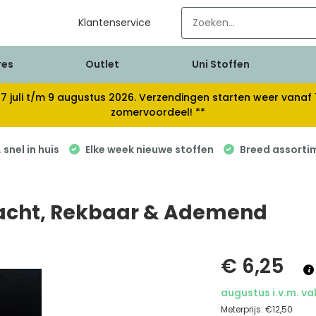
Klantenservice
res
Outlet
Uni Stoffen
van 17 juli t/m 9 augustus 2026. Verzendingen starten weer van
zomervoordeel! **
snel in huis
Elke week nieuwe stoffen
Breed assorti
 Zacht, Rekbaar & Ademend
€ 6,25
augustus i.v.m. va
Meterprijs:
€12,50