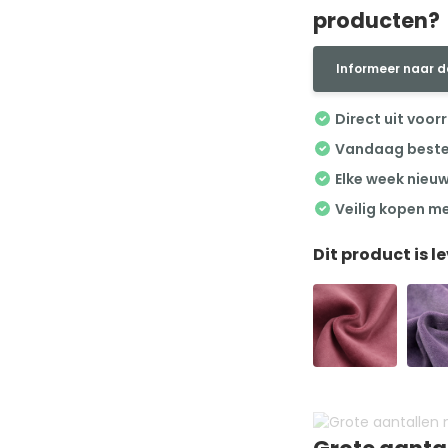
producten?
Informeer naar d
Direct uit voor
Vandaag besteld
Elke week nieu
Veilig kopen m
Dit product is l