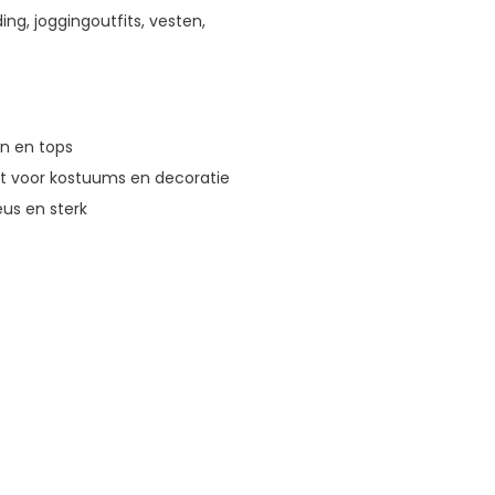
ng, joggingoutfits, vesten,
en en tops
ct voor kostuums en decoratie
us en sterk