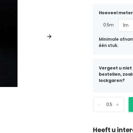
Hoeveel meter 
0.5m
1m
Minimale afname
één stuk.
Vergeet u niet
bestellen, zoa
lockgaren?
-
+
Heeft u inte