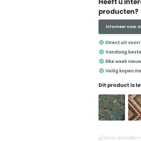
Heeft u inte
producten?
Informeer naar d
Direct uit voor
Vandaag besteld
Elke week nieu
Veilig kopen m
Dit product is l