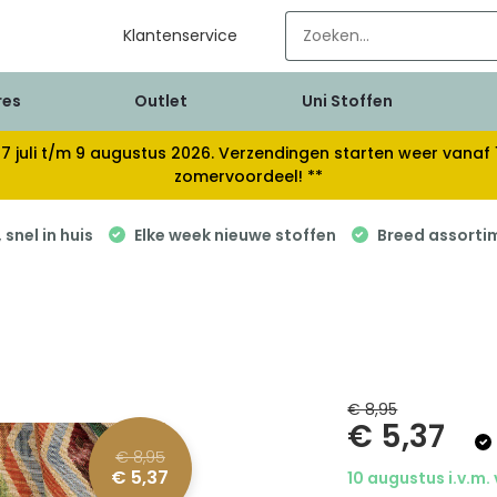
Klantenservice
res
Outlet
Uni Stoffen
van 17 juli t/m 9 augustus 2026. Verzendingen starten weer van
zomervoordeel! **
snel in huis
Elke week nieuwe stoffen
Breed assorti
€ 8,95
€ 5,37
€ 8,95
€ 5,37
10 augustus i.v.m.