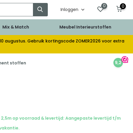
0
0
Inloggen
Mix & Match
Meubel Interieurstoffen
af 10 augustus. Gebruik kortingscode ZOMER2026 voor extra
9,2
ment stoffen
2,5m op voorraad & levertijd: Aangepaste levertijd t/m
 vakantie.