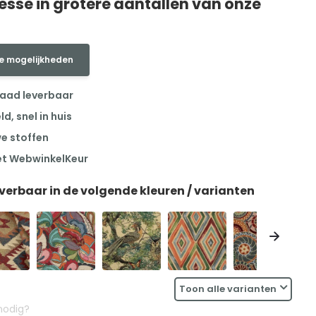
resse in grotere aantallen van onze
e mogelijkheden
raad leverbaar
, snel in huis
we stoffen
et WebwinkelKeur
everbaar in de volgende kleuren / varianten
Toon alle varianten