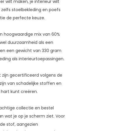
r wilt maken, je interieur wilt
f zelfs stoelbekleding en poefs
atie de perfecte keuze.
en hoogwaardige mix van 60%
owel duurzaamheid als een
 en een gewicht van 330 gram
eding als interieurtoepassingen.
 zijn gecertificeerd volgens de
zijn van schadelijke stoffen en
hart kunt creëren.
achtige collectie en bestel
an wat je op je scherm ziet. Voor
ende stof, aangezien