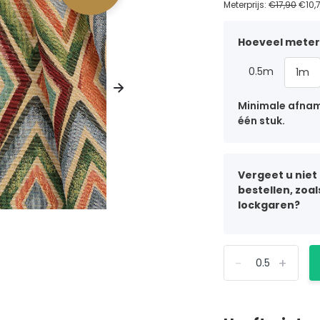
Meterprijs:
€17,90
€10,
Hoeveel meter 
0.5m
1m
Minimale afname
één stuk.
Vergeet u niet
bestellen, zoa
lockgaren?
-
+