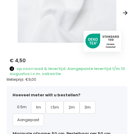
€ 4,50
op voorraad & levertijd: Aangepaste levertijd t/m 10
augustus i.v.m. vakantie.
Meterprijs:
€9,00
Hoeveel meter wilt u bestellen?
0.5m
1m
1.5m
2m
3m
Aangepast
Minimale afname: 50 cm. Bestelbaar per 50 cm,