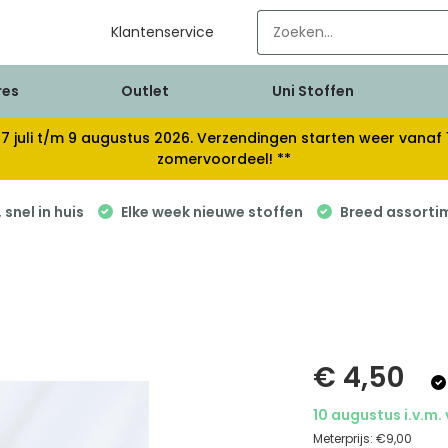
Klantenservice
res
Outlet
Uni Stoffen
van 17 juli t/m 9 augustus 2026. Verzendingen starten weer van
zomervoordeel! **
snel in huis
Elke week nieuwe stoffen
Breed assorti
€ 4,50
10 augustus i.v.m.
Meterprijs:
€9,00