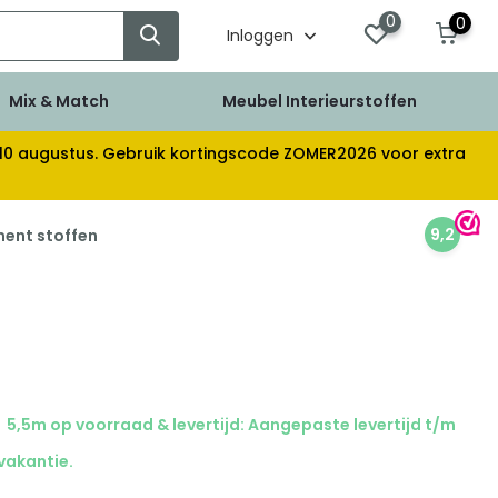
0
0
Inloggen
Mix & Match
Meubel Interieurstoffen
af 10 augustus. Gebruik kortingscode ZOMER2026 voor extra
9,2
ment stoffen
5,5m op voorraad & levertijd: Aangepaste levertijd t/m
 vakantie.