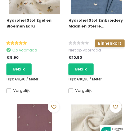
Hydrofiel Stof Egel en
Hydrofiel Stof Embroidery
Bloemen Ecru
Maan en Sterre...
Binnenkort
Op voorraad
Niet op voorraad
€9,90
€10,90
Bekijk
Bekijk
Prijs:
€9,90
/
Meter
Prijs:
€10,90
/
Meter
Vergelijk
Vergelijk