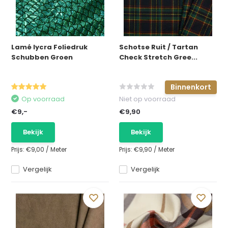
Lamé lycra Foliedruk
Schotse Ruit / Tartan
Schubben Groen
Check Stretch Gree...
Binnenkort
Op voorraad
Niet op voorraad
€9,-
€9,90
Bekijk
Bekijk
Prijs:
€9,00
/
Meter
Prijs:
€9,90
/
Meter
Vergelijk
Vergelijk