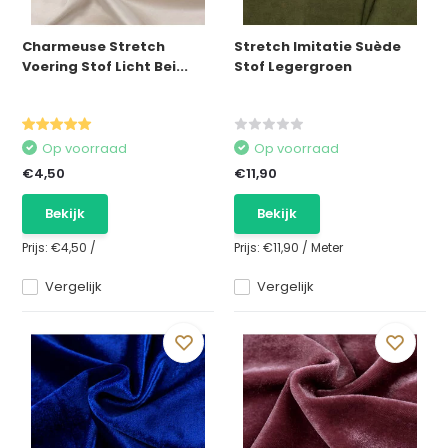
Charmeuse Stretch
Stretch Imitatie Suède
Voering Stof Licht Bei...
Stof Legergroen
Op voorraad
Op voorraad
€4,50
€11,90
Bekijk
Bekijk
Prijs:
€4,50
/
Prijs:
€11,90
/
Meter
Vergelijk
Vergelijk