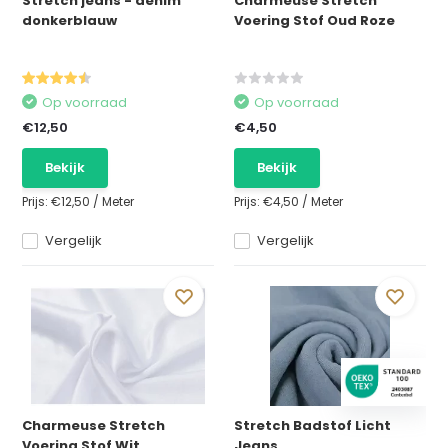
Stretch jeans - denim
Charmeuse Stretch
donkerblauw
Voering Stof Oud Roze
Op voorraad
Op voorraad
€12,50
€4,50
Bekijk
Bekijk
Prijs:
€12,50
/
Meter
Prijs:
€4,50
/
Meter
Vergelijk
Vergelijk
Charmeuse Stretch
Stretch Badstof Licht
Voering Stof Wit
Jeans