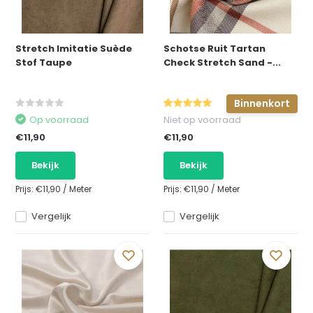
Stretch Imitatie Suède
Schotse Ruit Tartan
Stof Taupe
Check Stretch Sand -...
Binnenkort
Op voorraad
Niet op voorraad
€11,90
€11,90
Bekijk
Bekijk
Prijs:
€11,90
/
Meter
Prijs:
€11,90
/
Meter
Vergelijk
Vergelijk