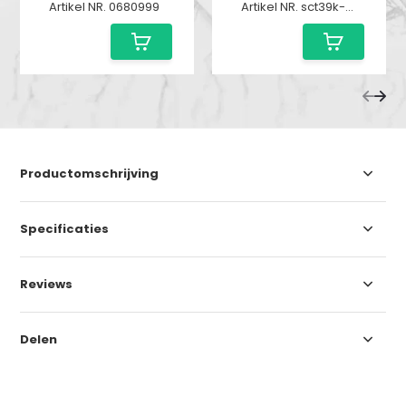
Artikel NR. 0680999
Artikel NR. sct39k-680424
Productomschrijving
Specificaties
Reviews
Delen